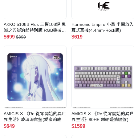
AKKO 5108B Plus 三模108鍵 鬼
Harmonic Empire 小喬 半開放入
滅之刃炭治郎特別版 RGB機械鍵
耳式耳機(4.4mm-Rock版)
盤(奶黃軸)
$699
$619
$899
AMICIS ✕ 《Re:從零開始的異世
AMICIS ✕ 《Re:從零開始的異世
界生活》玻璃滑鼠墊(愛蜜莉雅 -
界生活》80HE 磁軸遊戲鍵盤(愛
350x300mm)
蜜莉雅Ver. - JIS配列)
$649
$1599