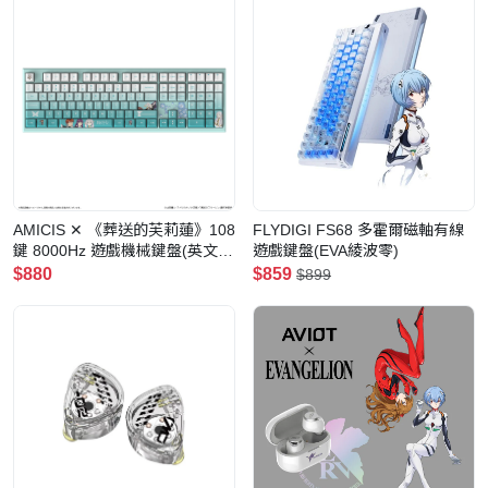
AMICIS ✕ 《葬送的芙莉蓮》108
FLYDIGI FS68 多霍爾磁軸有線
鍵 8000Hz 遊戲機械鍵盤(英文配
遊戲鍵盤(EVA綾波零)
列)
$880
$859
$899