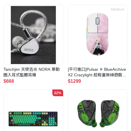
Tanchjim 天使吉米 NORA 單動
[平行進口]Pulsar ✕ BlueArchive
圈入耳式監聽耳機
X2 Crazylight 超輕量無線遊戲滑
鼠(Medium-Hoshino)
$668
$1299
22%