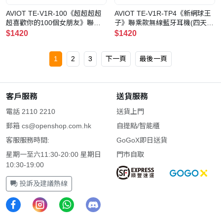
AVIOT TE-V1R-100《超超超超
AVIOT TE-V1R-TP4《新網球王
超喜歡你的100個女朋友》聯乘
子》聯乘款無線藍牙耳機(四天寶
款無線藍牙耳機
寺)
$1420
$1420
1
2
3
下一頁
最後一頁
客戶服務
送貨服務
電話 2110 2210
送貨上門
郵箱
cs@openshop.com.hk
自提點/智能櫃
客服服務時間:
GoGoX即日送貨
星期一至六11:30-20:00 星期日
門市自取
10:30-19:00
投訴及建議熱線