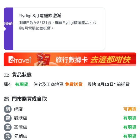
Flydigi 8月電腦節激減
由即日起至8月31號，購買Flydigi精選產品，即
促銷優惠
享8月電腦節激抵價。
貨品狀態
庫存
有現貨
住宅及工商地區
免費送貨
最快
8月13日*
前送貨
門市購買或自取
網
網店
可調貨
觀
觀塘店
有現貨
荃
荃灣店
有現貨
元
元朗店
有現貨