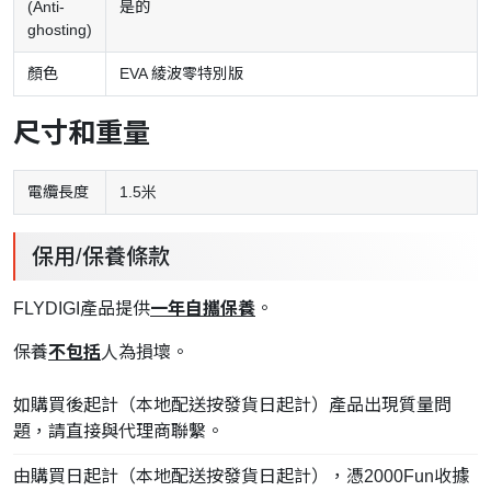
(Anti-
是的
ghosting)
顏色
EVA 綾波零特別版
尺寸和重量
電纜長度
1.5米
保用/保養條款
FLYDIGI產品提供
一年自攜保養
。
保養
不包括
人為損壞。
如購買後起計（本地配送按發貨日起計）產品出現質量問
題，請直接與代理商聯繫。
由購買日起計（本地配送按發貨日起計），憑2000Fun收據