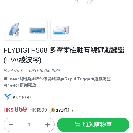
FLYDIGI FS68 多霍爾磁軸有線遊戲鍵盤
(EVA綾波零)
PD-47571
6931407604529
#Linear 線性軸
#65%佈局
#磁軸
#Rapid Trigger
#遊戲鍵盤
#Pre-RT預判釋放
859
HK$
HK$899
(
171
紅利)
加入購物車