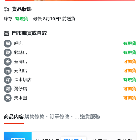
貨品狀態
庫存
有現貨
最快
8月10日*
前送貨
門市購買或自取
網
網店
有現貨
觀
觀塘店
有現貨
荃
荃灣店
可調貨
元
元朗店
可調貨
深
深水埗店
有現貨
灣
灣仔店
可調貨
天
天水圍
可調貨
商品内容
購物條款、訂單修改、取消與退款政策
送貨服務