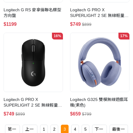
Logitech G RS 麥拿倫聯名蝶型
Logitech G PRO X
方向盤
SUPERLIGHT 2 SE 無線輕量化
電競滑鼠(SE版-桃紅色)
$1199
$749
$899
16%
17%
Logitech G PRO X
Logitech G325 雙模無線遊戲耳
SUPERLIGHT 2 SE 無線輕量化
機(紫色)
電競滑鼠(SE版-黑色)
$749
$659
$899
$799
第一
上一
1
2
3
4
5
下一
最後一