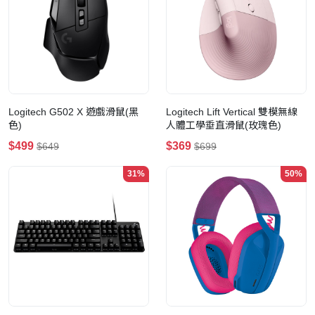
Logitech G502 X 遊戲滑鼠(黑
Logitech Lift Vertical 雙模無線
色)
人體工學垂直滑鼠(玫瑰色)
$499
$369
$649
$699
31%
50%