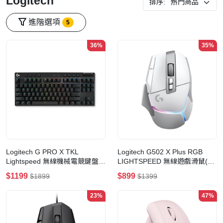
Logitech
排序:
進階選項
5
36%
35%
Logitech G PRO X TKL
Logitech G502 X Plus RGB
Lightspeed 無線機械電競鍵盤
LIGHTSPEED 無線遊戲滑鼠(白
(觸感茶軸)(黑色)
色)
$1199
$899
$1899
$1399
23%
47%