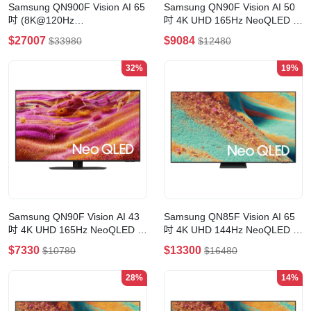
Samsung QN900F Vision AI 65
Samsung QN90F Vision AI 50
吋 (8K@120Hz
吋 4K UHD 165Hz NeoQLED 智
4KUHD@165Hz) NeoQLED 智
能電視(50吋)
$27007
$9084
$33980
$12480
能電視(65吋)
32%
19%
Samsung QN90F Vision AI 43
Samsung QN85F Vision AI 65
吋 4K UHD 165Hz NeoQLED 智
吋 4K UHD 144Hz NeoQLED 智
能電視(43吋)
能電視(65吋)
$7330
$13300
$10780
$16480
28%
14%