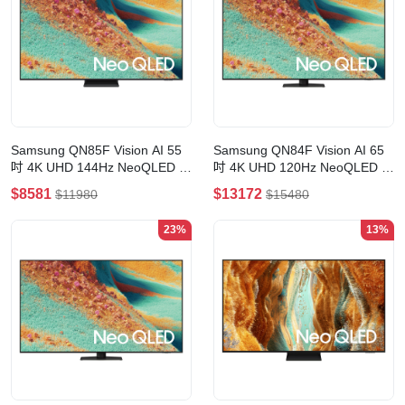
Samsung QN85F Vision AI 55
Samsung QN84F Vision AI 65
吋 4K UHD 144Hz NeoQLED 智
吋 4K UHD 120Hz NeoQLED 智
能電視(55吋)
能電視(65吋)
$8581
$13172
$11980
$15480
23%
13%