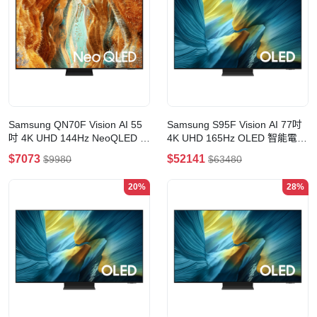
Samsung QN70F Vision AI 55
Samsung S95F Vision AI 77吋
吋 4K UHD 144Hz NeoQLED 智
4K UHD 165Hz OLED 智能電視
能電視(55吋)
(77吋)
$7073
$52141
$9980
$63480
20%
28%