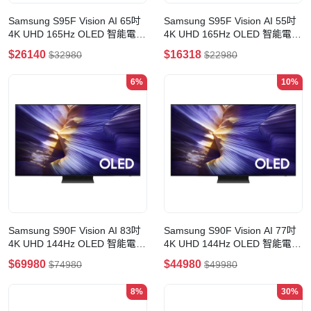
Samsung S95F Vision AI 65吋
Samsung S95F Vision AI 55吋
4K UHD 165Hz OLED 智能電視
4K UHD 165Hz OLED 智能電視
(65吋)
(55吋)
$26140
$16318
$32980
$22980
6%
10%
Samsung S90F Vision AI 83吋
Samsung S90F Vision AI 77吋
4K UHD 144Hz OLED 智能電視
4K UHD 144Hz OLED 智能電視
(83吋)
(77吋)
$69980
$44980
$74980
$49980
8%
30%