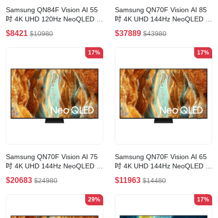
Samsung QN84F Vision AI 55
Samsung QN70F Vision AI 85
吋 4K UHD 120Hz NeoQLED 智
吋 4K UHD 144Hz NeoQLED 智
能電視(55吋)
能電視(85吋)
$8421
$37889
$10980
$43980
17%
17%
Samsung QN70F Vision AI 75
Samsung QN70F Vision AI 65
吋 4K UHD 144Hz NeoQLED 智
吋 4K UHD 144Hz NeoQLED 智
能電視(75吋)
能電視(65吋)
$20683
$11963
$24980
$14480
29%
17%