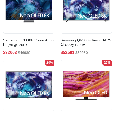
Samsung QN990F Vision AI 65
Samsung QN900F Vision AI 75
吋 (8K@120Hz
吋 (8K@120Hz
4KUHD@240Hz) NeoQLED 智
4KUHD@165Hz) NeoQLED 智
$32603
$52591
$46980
$59980
能電視(65吋)
能電視(75吋)
20%
27%