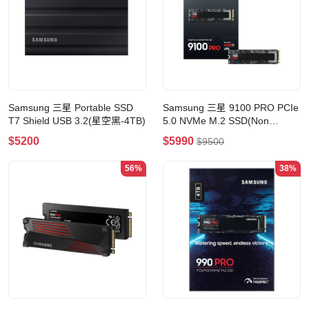
Samsung 三星 Portable SSD
Samsung 三星 9100 PRO PCIe
T7 Shield USB 3.2(星空黑-4TB)
5.0 NVMe M.2 SSD(Non
Heatsink-4TB)
$5200
$5990
$9500
56%
38%