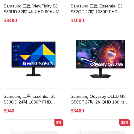
Samsung 三星 ViewFinity S8
Samsung 三星 Essential S3
S80UD 32吋 4K UHD 60Hz VA
S32GF 27吋 1080P FHD
顯示器
120Hz IPS 顯示器
$3480
$1000
Samsung 三星 Essential S3
Samsung Odyssey OLED G5
S30GD 24吋 1080P FHD
G50SF 27吋 2K QHD 180Hz
120Hz IPS 顯示器
QD-OLED 防反光塗層 電競顯示
$940
$3480
器
9%
25%