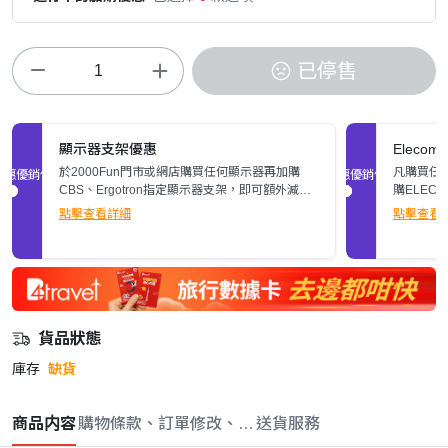
已停售
顯示器支架優惠
Elec
於2000Fun門市或網店購買任何顯示器再加購
凡購買任何
促銷優惠
促銷優惠
CBS、Ergotron指定顯示器支架，即可額外減多
購ELEC
$200。立即了解詳情>>
張)。
點擊查看詳細
點擊查看
貨品狀態
庫存
缺貨
商品内容
購物條款、訂單修改、取消與退款政策
送貨服務