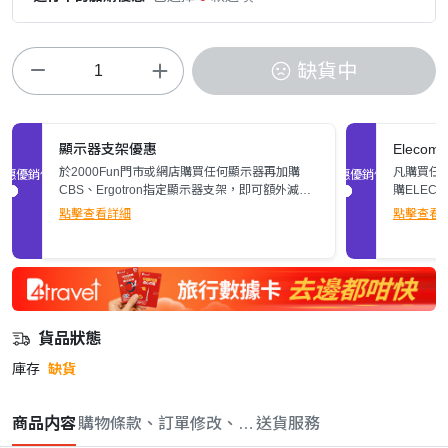
缺貨中
顯示器支架優惠
Elec
於2000Fun門市或網店購買任何顯示器再加購
凡購買任何
促銷優惠
促銷優惠
CBS、Ergotron指定顯示器支架，即可額外減多
購ELEC
$200。立即了解詳情>>
張)。
點擊查看詳細
點擊查看
貨品狀態
庫存
缺貨
商品内容
購物條款、訂單修改、取消與退款政策
送貨服務