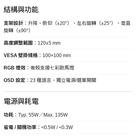
結構與功能
支架設計
：升降、俯仰（±20°）、左右旋轉（±25°）、垂直
旋轉（±90°）
高度調整範圍
：120±5 mm
VESA 壁掛規格
：100×100 mm
RGB 燈效
：後殼支援七彩跑馬燈
OSD 設定
：23 種語言、獨立電源/選單開關
電源與耗電
功耗
：Typ. 55W／Max. 135W
省電 / 關機功率
：<0.5W / <0.3W