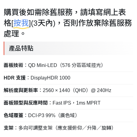
購買後如需除舊服務，請填寫網上表
格[
按我
](3天內)，否則作放棄除舊服務
處理。
產品特點
面板技術
：QD Mini-LED（576 分區區域控光）
HDR 支援
：DisplayHDR 1000
解析度與更新率
：2560 × 1440（QHD）@ 240Hz
面板類型與反應時間
：Fast IPS，1ms MPRT
色域覆蓋
：DCI-P3 99%（廣色域）
支架
：多向可調整支架（應支援俯仰／升降／旋轉）