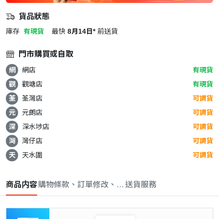
貨品狀態
庫存
有現貨
最快
8月14日*
前送貨
門市購買或自取
網
網店
有現貨
觀
觀塘店
有現貨
荃
荃灣店
可調貨
元
元朗店
可調貨
深
深水埗店
可調貨
灣
灣仔店
可調貨
天
天水圍
可調貨
商品内容
購物條款、訂單修改、取消與退款政策
送貨服務