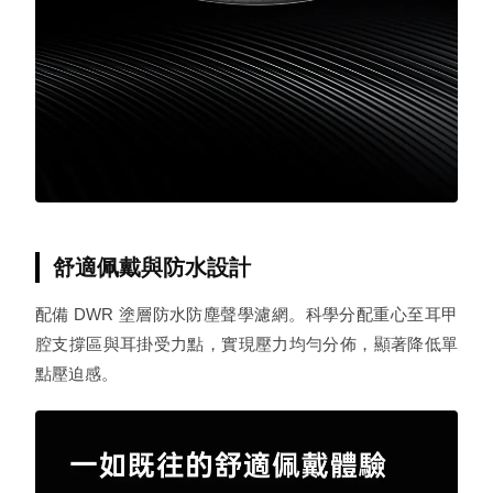
舒適佩戴與防水設計
配備 DWR 塗層防水防塵聲學濾網。科學分配重心至耳甲
腔支撐區與耳掛受力點，實現壓力均勻分佈，顯著降低單
點壓迫感。