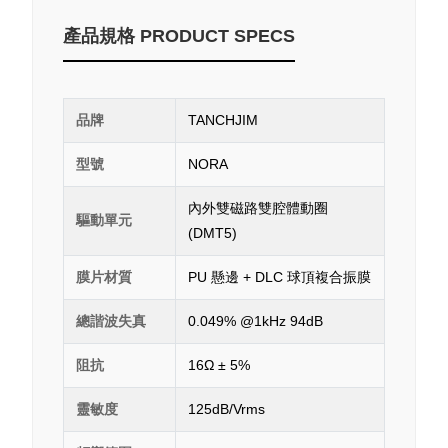
產品規格 PRODUCT SPECS
品牌
TANCHJIM
型號
NORA
內外雙磁路雙腔體動圈
驅動單元
(DMT5)
膜片材質
PU 懸邊 + DLC 球頂複合振膜
總諧波失真
0.049% @1kHz 94dB
阻抗
16Ω ± 5%
靈敏度
125dB/Vrms