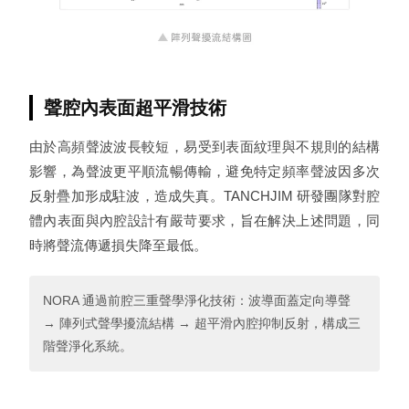
聲腔內表面超平滑技術
由於高頻聲波波長較短，易受到表面紋理與不規則的結構
影響，為聲波更平順流暢傳輸，避免特定頻率聲波因多次
反射疊加形成駐波，造成失真。TANCHJIM 研發團隊對腔
體內表面與內腔設計有嚴苛要求，旨在解決上述問題，同
時將聲流傳遞損失降至最低。
NORA 通過前腔三重聲學淨化技術：波導面蓋定向導聲
→ 陣列式聲學擾流結構 → 超平滑內腔抑制反射，構成三
階聲淨化系統。