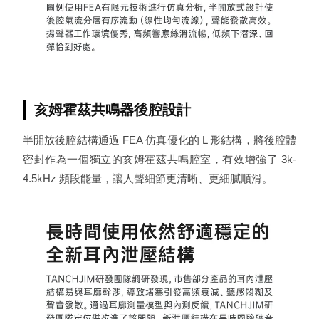
亥姆霍茲共鳴器後腔設計
半開放後腔結構通過 FEA 仿真優化的 L 形結構，將後腔體
密封作為一個獨立的亥姆霍茲共鳴腔室，有效增強了 3k-
4.5kHz 頻段能量，讓人聲細節更清晰、更細膩順滑。