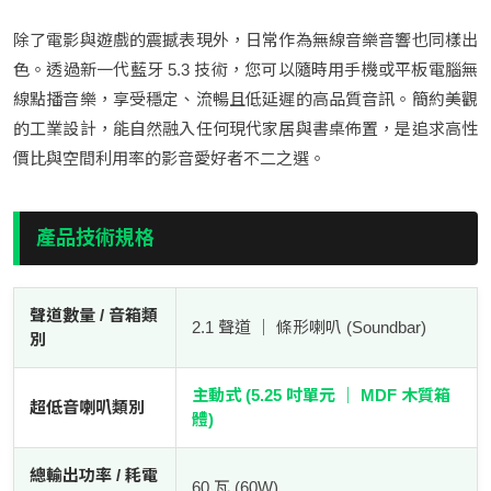
除了電影與遊戲的震撼表現外，日常作為無線音樂音響也同樣出
色。透過新一代藍牙 5.3 技術，您可以隨時用手機或平板電腦無
線點播音樂，享受穩定、流暢且低延遲的高品質音訊。簡約美觀
的工業設計，能自然融入任何現代家居與書桌佈置，是追求高性
價比與空間利用率的影音愛好者不二之選。
產品技術規格
聲道數量 / 音箱類
2.1 聲道 ｜ 條形喇叭 (Soundbar)
別
主動式 (5.25 吋單元 ｜ MDF 木質箱
超低音喇叭類別
體)
總輸出功率 / 耗電
60 瓦 (60W)