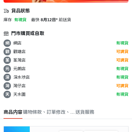
貨品狀態
庫存
有現貨
最快
8月12日*
前送貨
門市購買或自取
網
網店
有現貨
觀
觀塘店
可調貨
荃
荃灣店
可調貨
元
元朗店
有現貨
深
深水埗店
有現貨
灣
灣仔店
可調貨
天
天水圍
有現貨
商品内容
購物條款、訂單修改、取消與退款政策
送貨服務