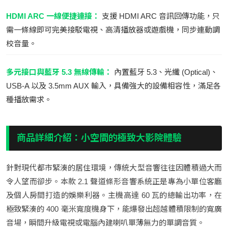
HDMI ARC 一線便捷連接：
支援 HDMI ARC 音訊回傳功能，只
需一條線即可完美接駁電視、高清播放器或遊戲機，同步連動調
校音量。
多元接口與藍牙 5.3 無線傳輸：
內置藍牙 5.3、光纖 (Optical)、
USB-A 以及 3.5mm AUX 輸入，具備強大的設備相容性，滿足各
種播放需求。
商品詳細介紹：小空間的極致大影院體驗
針對現代都市緊湊的居住環境，傳統大型音響往往因體積過大而
令人望而卻步。本款 2.1 聲道條形音響系統正是專為小單位客廳
及個人房間打造的娛樂利器。主機高達 60 瓦的總輸出功率，在
極致緊湊的 400 毫米寬度機身下，能爆發出超越體積限制的寬廣
音場，瞬間升級電視或電腦內建喇叭單薄無力的單調音質。