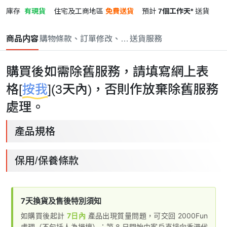
庫存
有現貨
住宅及工商地區
免費送貨
預計
7個工作天*
送貨
商品内容
購物條款、訂單修改、取消與退款政策
送貨服務
購買後如需除舊服務，請填寫網上表
格[
按我
](3天內)，否則作放棄除舊服務
處理。
產品規格
保用/保養條款
7天換貨及售後特別須知
如購買後起計
7日內
產品出現質量問題，可交回 2000Fun
處理（不包括人為損壞）；第 8 日開始由客戶直接向香港代