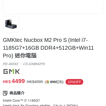
GMKtec Nucbox M2 Pro S (Intel i7-
1185G7+16GB DDR4+512GB+Win11
Pro) 迷你電腦
PD-46593
CS-GNBM2PS
4499
HK$
HK$4999
(
899
紅利)
10%OFF
商品簡介
Intel® Core™ i7-1185G7
Intel® Iris® Xe Graphics eligible （Up to 1.35GHz）