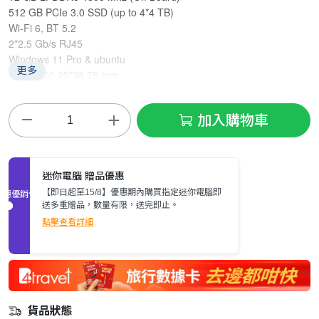
512 GB PCIe 3.0 SSD (up to 4*4 TB)
Wi-Fi 6, BT 5.2
2*2.5 Gb/s RJ45
Windows 11 Pro & ubuntu
更多
146.6*100.25*38.75 mm
加入購物車
迷你電腦 贈品優惠
【即日起至15/8】優惠期內購買指定迷你電腦即
促銷優惠
送多重贈品，數量有限，送完即止。
點擊查看詳細
貨品狀態