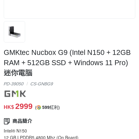
GMKtec Nucbox G9 (Intel N150 + 12GB
RAM + 512GB SSD + Windows 11 Pro)
迷你電腦
PD-39050
CS-GNBG9
2999
HK$
(
599
紅利)
商品簡介
Intel® N150
12 GB LPDDR5 4800 Mhz (On Board)