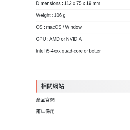
Dimensions : 112 x 75 x 19 mm
Weight : 106 g
OS : macOS / Window
GPU : AMD or NVIDIA
Intel i5-4xxx quad-core or better
相關網站
產品官網
兩年保用