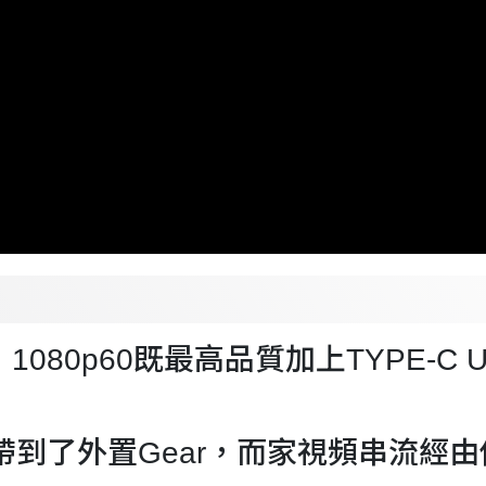
080p60既最高品質加上TYPE-C
eview帶到了外置Gear，而家視頻串