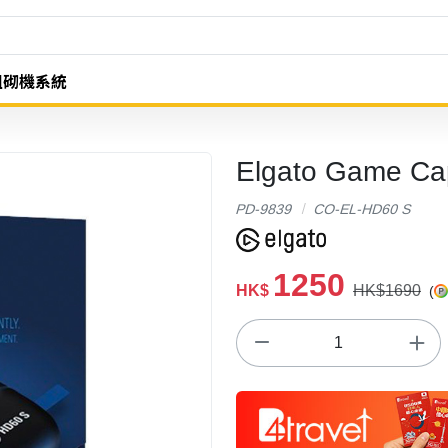
組砌機系統
Elgato Game 
PD-9839
CO-EL-HD60 S
1250
HK$
HK$1690
(