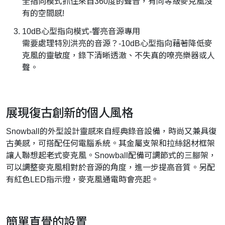
全指向模式抓住來自360度的聲音，有同等級麥克風沒
有的空間感!
10dB心型指向模式-響亮音源專用
需要處理特別洪亮的音源？-10dB心型指向藉著降低麥
克風的靈敏度，錄下清晰透澈、不失真的嘹亮樂器或人
聲。
展現復古創新的個人風格
Snowball的外型設計靈感來自經典錄音設備，時尚又兼具復
古美感，可搭配任何電腦系統。其金屬支架和拉絲鋁材框架
讓人聯想起老式麥克風。Snowball配備可調節式的三腳架，
可以調整麥克風相對於音源的角度，進一步提高音質。另配
有紅色LED指示燈，麥克風通電時會亮起。
簡單直覺的設置