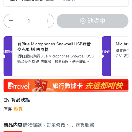
缺貨中
買Blue Microphones Snowball USB錄音
Mic A
麥克風 送 防風棉
購買任何麥
促銷優惠
促銷優惠
CS1 麥
[即日起]凡購買Blue Microphones Snowball USB
止。
錄音麥克風 送 防風棉，數量有限，送完即止。
貨品狀態
庫存
缺貨
商品内容
購物條款、訂單修改、取消與退款政策
送貨服務