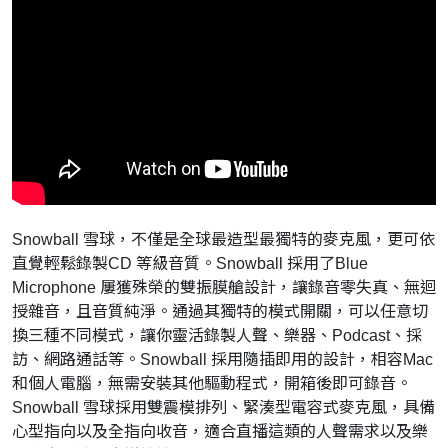
Snowball 雪球，不僅是全球最造型最獨特的麥克風，更可依
直覺輕鬆錄製CD 等級音質。Snowball 採用了Blue
Microphone 屢獲殊榮的雙振膜艙設計，讓錄音零失真、無迴
授雜音，且音質純淨。通過其獨特的模式開關，可以任意切
換三種不同模式，讓你靈活錄製人聲、樂器、Podcast、採
訪、網路通話等。Snowball 採用隨插即用的設計，相容Mac
和個人電腦，無需安裝其他驅動程式，開箱後即可錄音。
Snowball 雪球採用雙震模排列、緊湊型電容式麥克風，具備
心型指向以及全指向收音，適合直播這類的人聲需求以及樂