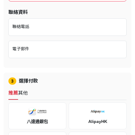
錢包儲值碼
輸入Steam預付卡代碼，點選「繼續」。
聯絡資料
儲值成功， 將看到等同您所購買Steam預付卡面額的金額顯示
聯絡電話
在右方的錢包餘額中。
電子郵件
注意事項：
充值後購買商品的時候最好使用和充值時一樣的IP登陸Steam，否則
異地/跨區登陸可能會造成錢包被暫時凍結無法購物。錢包暫時凍結一
般是5-7天，最長可能會達到15天，請一定注意IP的統一。
選擇付款
3
推薦
其他
相關網站
官方網站
八達通銀包
AlipayHK