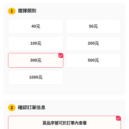
選擇類別
1
充值教學：(網頁版)
40元
50元
登入Steam 帳號
到
https://store.steampowered.com/account/redeemwalletcod
100元
200元
e?l=tchinese
輸入Steam預付卡代碼，點選「繼續」。
300元
500元
儲值成功， 將看到等同您所購買Steam預付卡面額的金額顯示
在右方的錢包餘額中。
1000元
充值教學：(手機APPS)
登入Steam 帳號
確認訂單信息
2
點擊左上角"三" > 商店 > 帳戶詳細資料
貨品序號可於訂單內查看
點擊「+ 新增資金至您的 Steam 錢包」> 兌換 Steam 禮物卡或