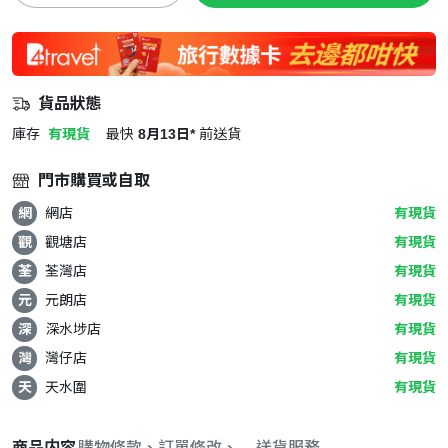
貨品狀態
庫存
有現貨
最快
8月13日*
前送貨
門市購買或自取
網
網店
有現貨
觀
觀塘店
有現貨
荃
荃灣店
有現貨
元
元朗店
有現貨
深
深水埗店
有現貨
灣
灣仔店
有現貨
天
天水圍
有現貨
商品内容
購物條款、訂單修改、取消與退款政策
送貨服務