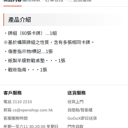
產品介紹
・牌組（60張卡牌）…1組
※基於構築牌組之性質，含有多張相同卡牌。
・傷害指示物/標記…1張
・紙製半版對戰桌墊・・・1張
・戰術指南・・・1張
客戶服務
送貨服務
電話 2110 2210
送貨上門
郵箱
cs@openshop.com.hk
自提點/智能櫃
客服服務時間:
GoGoX即日送貨
星期一至六11:30-20:00 星期日
門市自取