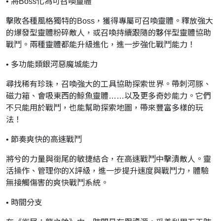
• 將Boss化為可召喚靈體
擊敗各種風格獨特的Boss，獲得專屬可召喚靈體。釋放強大
的爆發型靈體粉碎敵人，或召喚持續跟隨的夥伴型靈體協助
戰鬥。兩種靈體都能升級進化，進一步強化戰鬥能力！
• 多功能類銀河惡魔城能力
尋找稀有珍珠，召喚強大的工具協助探索世界。帶刺河豚、
磁力箱、會吸東西的鯨魚靈體……以及更多奇妙能力。它們
不只能用於戰鬥，也能幫助探索地圖，帶來豐富多樣的玩
法！
• 節奏爽快的高速戰鬥
將兮的力量與銜尾的敏捷結合，在高速戰鬥中擊潰敵人。靈
活操作、管理你的X評級，進一步提升速度與戰鬥力，體驗
無接觸傷害的爽快戰鬥系統。
• 時間分支