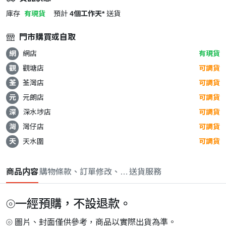
庫存
有現貨
預計
4個工作天*
送貨
門市購買或自取
網
網店
有現貨
觀
觀塘店
可調貨
荃
荃灣店
可調貨
元
元朗店
可調貨
深
深水埗店
可調貨
灣
灣仔店
可調貨
天
天水圍
可調貨
商品内容
購物條款、訂單修改、取消與退款政策
送貨服務
⦾一經預購，不設退款。
⦾ 圖片、封面僅供參考，商品以實際出貨為準。