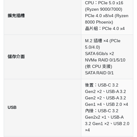
CPU：PCIe 5.0 x16
(Ryzen 9000/7000)
擴充插槽
PCIe 4.0 x8/x4 (Ryzen
8000 Phoenix)
晶片組：PCIe 4.0 x4
M.2 插槽 ×4 (PCIe
5.0/4.0)
SATA 6Gb/s ×2
儲存介面
NVMe RAID 0/1/5/10
(依 CPU 支援)
SATA RAID 0/1
後置：USB-C 3.2
Gen2 ×2、USB-A 3.2
Gen2 ×2、USB-A 3.2
Gen1 ×4、USB 2.0 ×4
USB
內接：USB-C 3.2
Gen2x2 ×1、USB-A
3.2 Gen1 ×2、USB 2.0
×4