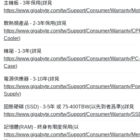
主機板 - 3年保用(詳見
https://www.gigabyte.com/tw/Support/Consumer/Warranty/Mo
散熱類產品 - 2-3年保用(詳見
https://www.gigabyte.com/tw/Support/Consumer/Warranty/CP
Cooler
)
機箱 - 1-3年(詳見
https://www.gigabyte.com/tw/Support/Consumer/Warranty/PC
Case
)
電源供應器 - 3-10年(詳見
https://www.gigabyte.com/tw/Support/Consumer/Warranty/Po
Supply
)
固態硬碟 (SSD) - 3-5年 或 75-400TBW(以先到者爲準)(詳見
https://www.gigabyte.com/tw/Support/Consumer/Warranty/SS
記憶體(RAM) - 終身有限度保用(以
https://www.gigabyte.com/tw/Support/Consumer/Warranty/Me