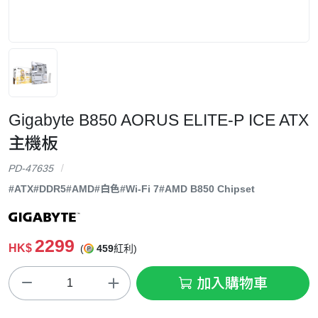
Gigabyte B850 AORUS ELITE-P ICE ATX
主機板
PD-47635
#ATX
#DDR5
#AMD
#白色
#Wi-Fi 7
#AMD B850 Chipset
2299
HK$
(
459
紅利)
加入購物車