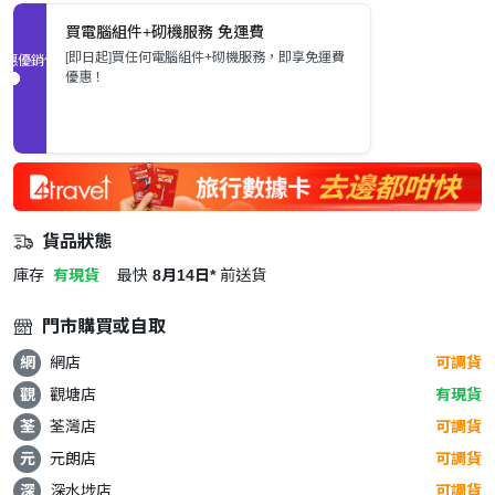
買電腦組件+砌機服務 免運費
[即日起]買任何電腦組件+砌機服務，即享免運費
促銷優惠
優惠！
貨品狀態
庫存
有現貨
最快
8月14日*
前送貨
門市購買或自取
網
網店
可調貨
觀
觀塘店
有現貨
荃
荃灣店
可調貨
元
元朗店
可調貨
深
深水埗店
可調貨