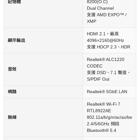
記憶體
8200(O.C)
Dual Channel
支援 AMD EXPO™ /
XMP
HDMI 2.1，最高
顯示輸出
4096×2160@60Hz
支援 HDCP 2.3、HDR
Realtek® ALC1220
CODEC
音效
支援 DSD、7.1 聲道、
S/PDIF Out
網路
Realtek® 5GbE LAN
Realtek® Wi-Fi 7
RTL8922AE
無線
802.11a/b/g/n/ac/ax/be
2.4/5/6GHz 頻段
Bluetooth® 5.4