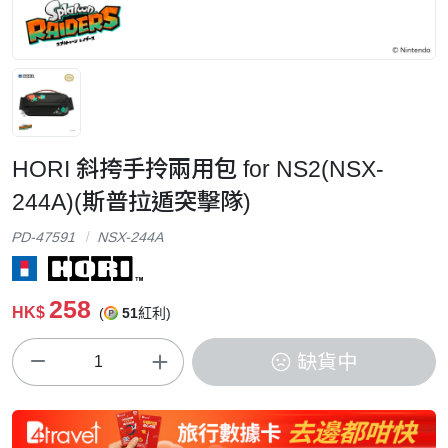
HORI 斜挎手拎兩用包 for NS2(NSX-
244A)(斯普拉遁突擊隊)
PD-47591
NSX-244A
258
HK$
(
51
紅利)
缺貨中