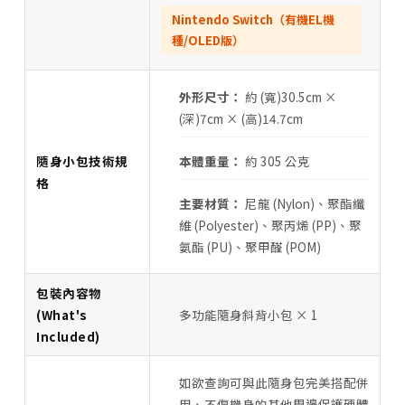
Nintendo Switch（有機EL機
種/OLED版）
外形尺寸：
約 (寬)30.5cm ×
(深)7cm × (高)14.7cm
隨身小包技術規
本體重量：
約 305 公克
格
主要材質：
尼龍 (Nylon)、聚酯纖
維 (Polyester)、聚丙烯 (PP)、聚
氨酯 (PU)、聚甲醛 (POM)
包裝內容物
(What's
多功能隨身斜背小包 × 1
Included)
如欲查詢可與此隨身包完美搭配併
用、不傷機身的其他周邊保護硬體