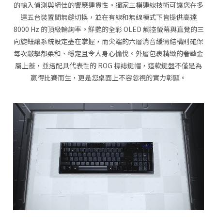
的輸入偵測與絕佳的響應連貫性。獨家三模連線技術可讓您在多
達五台裝置間無縫切換，並在有線和無線模式下皆提供高達
8000 Hz 的頂級輪詢率。鮮艷的全彩 OLED 觸控螢幕與直覺的三
向旋鈕讓系統設定盡在掌握，而尖端的六層消音緩衝結構則確保
每次敲擊都柔和、穩定且令人身心愉悅。外層包裹精緻的奢華金
屬上蓋，並搭配具代表性的 ROG 標誌鍵帽，這款鍵盤不僅是為
贏得比賽而生，更是您桌面上不容忽視的實力彰顯。