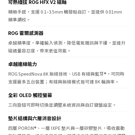
可熱插拔 ROG HFX V2 磁軸
精緻手感，支援 0.1–3.5mm 觸發點自訂，並提供 0.01mm
精準調校。
ROG 霍爾感測器
卓越精準度，準確輸入偵測，降低電氣雜訊與干擾，並提升
磁通量容忍度，帶來更佳效能。
卓越連線能力
ROG SpeedNova 8K 無線技術、USB 有線與藍牙®，可同時
支援最多五台裝置；有線與無線模式皆可達 8K 輪詢率。
全彩 OLED 觸控螢幕
三向旋鈕可即時切換並調整系統資訊與自訂鍵盤設定。
墊片結構與六層消音設計
四層 PORON®、一層 IXPE 墊片與一層矽膠墊片，吸收震動