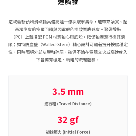
速觸發
這款最新預潤滑磁軸具備高達一億次敲擊壽命，能帶來紮實、超
高精準度的按壓回饋與閃電般的極致響應速度。聚碳酸酯
（PC）上蓋搭配 POM 材質軸心與底殼，確保軸體運行極其滑
順；獨特防塵壁（Walled-Stem）軸心設計可顯著提升按鍵穩定
性，同時隔絕外部灰塵和碎屑，確保不論在電競交火或高速輸入
下皆擁有穩定、精確的流暢體驗。
3.5 mm
總行程 (Travel Distance)
32 gf
初始壓力 (Initial Force)