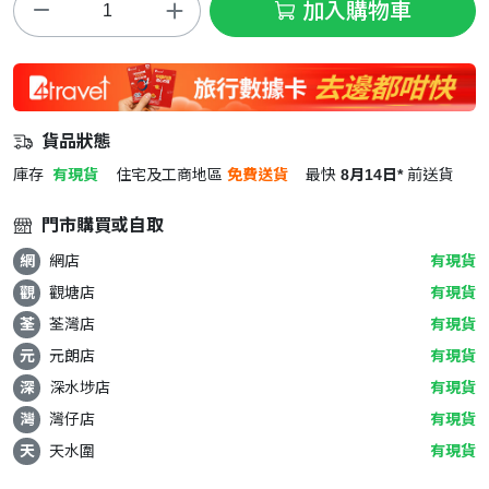
加入購物車
貨品狀態
庫存
有現貨
住宅及工商地區
免費送貨
最快
8月14日*
前送貨
門市購買或自取
網
網店
有現貨
觀
觀塘店
有現貨
荃
荃灣店
有現貨
元
元朗店
有現貨
深
深水埗店
有現貨
灣
灣仔店
有現貨
天
天水圍
有現貨