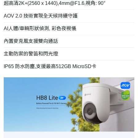
超高清2K+(2560 x 1440),
4mm@F1.6
,視角: 90°
AOV 2.0 技術實現全天候持續守護
AI人體/車輛形狀偵測, 彩色夜視儀
內置麥克風支援雙向通話
主動防禦的警笛和閃光燈
IP65 防水防塵,支援最高512GB MicroSD卡