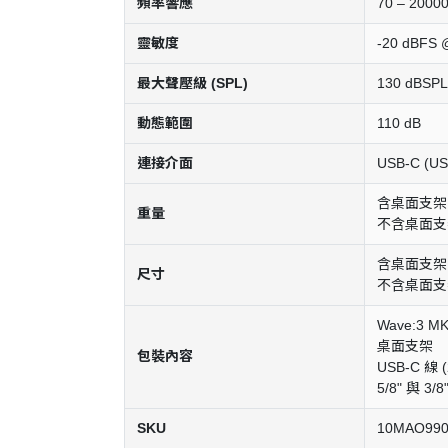
頻率響應
70 – 2000
靈敏度
-20 dBFS 
最大聲壓級 (SPL)
130 dBSPL
動態範圍
110 dB
連接介面
USB-C (U
含桌面支架: 57
重量
不含桌面支架: 
含桌面支架: 21
尺寸
不含桌面支架: 4
Wave:3 M
桌面支架
包裝內容
USB-C 線 (2
5/8" 與 3/
SKU
10MAO99