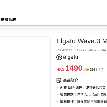
組砌機系統
Elgato Wave
PD-47233
CO-EL-WAVE:3 MK
1490
HK$
(
298
紅利)
商品簡介
內建 DSP 處理
：即時優化音質
智慧控制
：包含 Auto Gai
簡易操作
：讓專業錄音效果變得