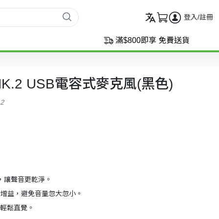
登入/註冊
滿$800即享 免費送貨
:3 MK.2 USB電容式麥克風(黑色)
.2
，讓聲音更乾淨。
n 自動增益，避免音量忽大忽小。
輕鬆直覺。