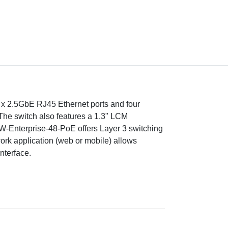
8 x 2.5GbE RJ45 Ethernet ports and four
The switch also features a 1.3" LCM
W-Enterprise-48-PoE offers Layer 3 switching
work application (web or mobile) allows
nterface.