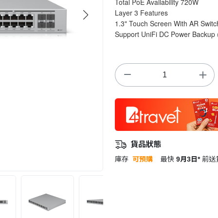
Total PoE Availability 720W
Layer 3 Features
1.3" Touch Screen With AR Swi
Support UniFi DC Power Backup 
貨品狀態
庫存
可預購
最快
9月3日*
前送