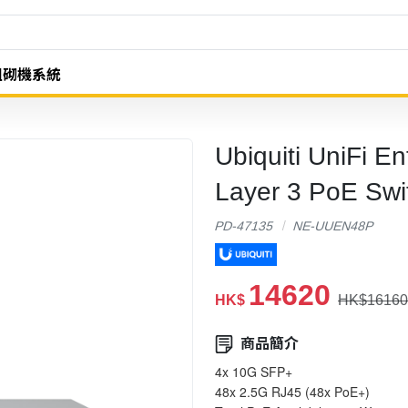
組砌機系統
Ubiquiti UniFi E
Layer 3 PoE Swi
PD-47135
NE-UUEN48P
14620
HK$
HK$16160
商品簡介
4x 10G SFP+
48x 2.5G RJ45 (48x PoE+)