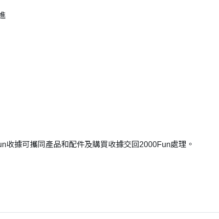
進
Fun收據可攜同產品和配件及購買收據交回2000Fun處理。