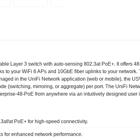
rable Layer 3 switch with auto-sensing 802.3at PoE+. It offers 4
 to your WiFi 6 APs and 10GbE fiber uplinks to your network. 
aged in the UniFi Network application (web or mobile), the US
de (switching, mirroring, or aggregate) per port. The UniFi Net
rprise-48-PoE from anywhere via an intuitively designed user i
3af/at PoE+ for high-speed connectivity.
ks for enhanced network performance.