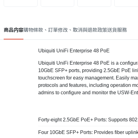
商品内容
購物條款、訂單修改、取消與退款政策
送貨服務
Ubiquiti UniFi Enterprise 48 PoE
Ubiquiti UniFi Enterprise 48 PoE is a configu
10GbE SFP+ ports, providing 2.5GbE PoE links
touchscreen for easy management. Easily man
protocols and features, including operation mo
admins to configure and monitor the USW-Ente
Forty-eight 2.5GbE PoE+ Ports: Supports 802.
Four 10GbE SFP+ Ports: Provides fiber uplin