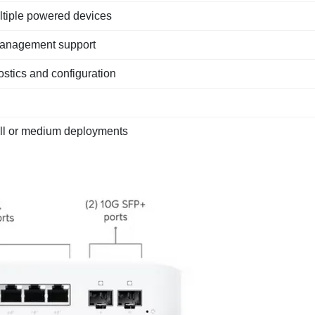
ltiple powered devices
 management support
ostics and configuration
all or medium deployments