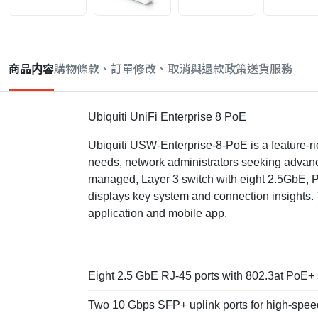
商品内容
購物條款、訂單修改、取消與退款政策
送貨服務
Ubiquiti UniFi Enterprise 8 PoE
Ubiquiti USW-Enterprise-8-PoE is a feature-ri
needs, network administrators seeking advanced
managed, Layer 3 switch with eight 2.5GbE, P
displays key system and connection insights. 
application and mobile app.
Eight 2.5 GbE RJ-45 ports with 802.3at PoE+
Two 10 Gbps SFP+ uplink ports for high-spe