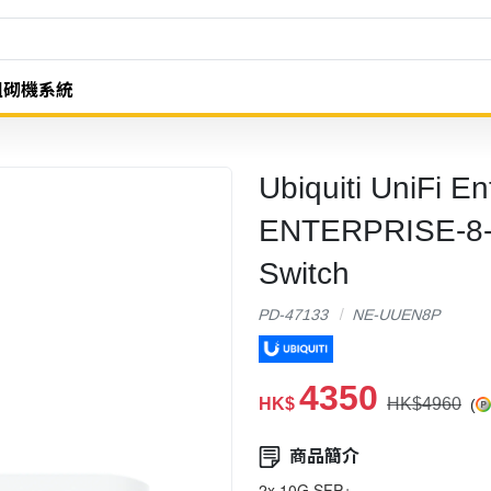
組砌機系統
Ubiquiti UniFi E
ENTERPRISE-8-
Switch
PD-47133
NE-UUEN8P
4350
HK$
HK$4960
(
商品簡介
2x 10G SFP+