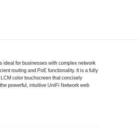
's ideal for businesses with complex network
t routing and PoE functionality. It is a fully
 LCM color touchscreen that concisely
the powerful, intuitive UniFi Network web