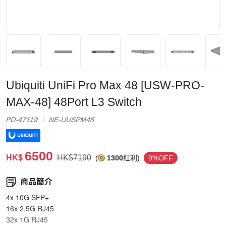
Ubiquiti UniFi Pro Max 48 [USW-PRO-
MAX-48] 48Port L3 Switch
PD-47119
NE-UUSPM48
6500
HK$
HK$7190
(
1300
紅利)
9%OFF
商品簡介
4x 10G SFP+
16x 2.5G RJ45
32x 1G RJ45