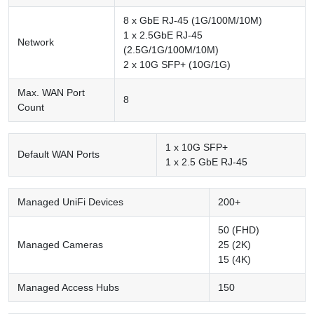
8 x GbE RJ-45 (1G/100M/10M)
1 x 2.5GbE RJ-45
Network
(2.5G/1G/100M/10M)
2 x 10G SFP+ (10G/1G)
Max. WAN Port
8
Count
1 x 10G SFP+
Default WAN Ports
1 x 2.5 GbE RJ-45
Managed UniFi Devices
200+
50 (FHD)
Managed Cameras
25 (2K)
15 (4K)
Managed Access Hubs
150