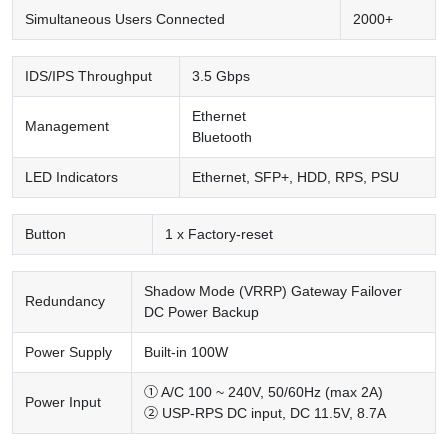
Simultaneous Users Connected
2000+
IDS/IPS Throughput
3.5 Gbps
Ethernet
Management
Bluetooth
LED Indicators
Ethernet, SFP+, HDD, RPS, PSU
Button
1 x Factory-reset
Shadow Mode (VRRP) Gateway Failover
Redundancy
DC Power Backup
Power Supply
Built-in 100W
① A/C 100 ~ 240V, 50/60Hz (max 2A)
Power Input
② USP-RPS DC input, DC 11.5V, 8.7A