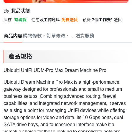
貨品狀態
庫存
有現貨
住宅及工商地區
免費送貨
預計
7個工作天*
送貨
商品内容
購物條款、訂單修改、取消與退款政策
送貨服務
產品規格
Ubiquiti UniFi UDM-Pro Max Dream Machine Pro
Ubiquiti Dream Machine Pro Max is a high-performance
gateway designed for professionals and small to medium
business setups. Combining advanced routing, firewall
capabilities, and integrated network management, it serves
as a single point for managing UniFi devices while offering
storage options for video and data. Its 10 Gbps ports, dual
SATA drive bays, and touchscreen interface make it a
versatile choice for those looking to consolidate network