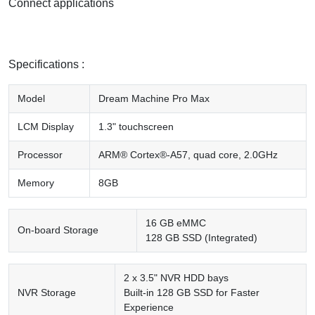
Connect applications
Specifications :
Model
Dream Machine Pro Max
LCM Display
1.3" touchscreen
Processor
ARM® Cortex®-A57, quad core, 2.0GHz
Memory
8GB
16 GB eMMC
On-board Storage
128 GB SSD (Integrated)
2 x 3.5" NVR HDD bays
NVR Storage
Built-in 128 GB SSD for Faster
Experience