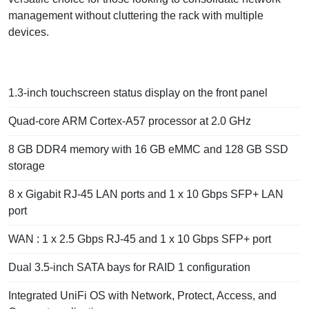
management without cluttering the rack with multiple
devices.
1.3-inch touchscreen status display on the front panel
Quad-core ARM Cortex-A57 processor at 2.0 GHz
8 GB DDR4 memory with 16 GB eMMC and 128 GB SSD
storage
8 x Gigabit RJ-45 LAN ports and 1 x 10 Gbps SFP+ LAN
port
WAN : 1 x 2.5 Gbps RJ-45 and 1 x 10 Gbps SFP+ port
Dual 3.5-inch SATA bays for RAID 1 configuration
Integrated UniFi OS with Network, Protect, Access, and