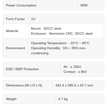
Power Consumption
60W
Form Factor
1U
Mount : SGCC steel
Material
Enclosure : Aluminium CNC, SGCC steel
Operating Temperature : -10°C ~ 40°C
Environment
Operating Humidity : 5% ~ 95% non-
condensing
Air : ± 15kV,
ESD / EMP Protection
Contact : ± 8kV
Dimensions (W x D x H)
442.4 x 285.6 x 43.7 mm
Weight
4.7 kg