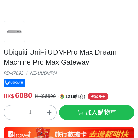
Ubiquiti UniFi UDM-Pro Max Dream
Machine Pro Max Gateway
PD-47092
NE-UUDMPM
6080
HK$
HK$6690
(
1216
紅利)
9%OFF
加入購物車