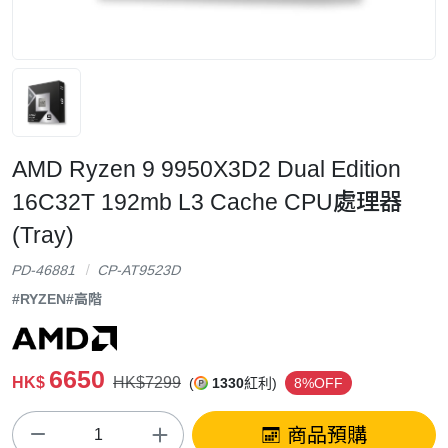
AMD Ryzen 9 9950X3D2 Dual Edition
16C32T 192mb L3 Cache CPU處理器
(Tray)
PD-46881
CP-AT9523D
#RYZEN
#高階
6650
HK$
HK$7299
(
1330
紅利)
8%OFF
商品預購