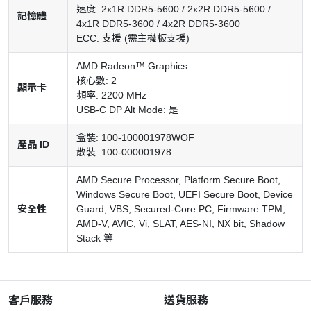
速度: 2x1R DDR5-5600 / 2x2R DDR5-5600 /
記憶體
4x1R DDR5-3600 / 4x2R DDR5-3600
ECC: 支援 (需主機板支援)
AMD Radeon™ Graphics
核心數: 2
顯示卡
頻率: 2200 MHz
USB-C DP Alt Mode: 是
盒裝: 100-100001978WOF
產品 ID
散裝: 100-000001978
AMD Secure Processor, Platform Secure Boot,
Windows Secure Boot, UEFI Secure Boot, Device
安全性
Guard, VBS, Secured-Core PC, Firmware TPM,
AMD-V, AVIC, Vi, SLAT, AES-NI, NX bit, Shadow
Stack 等
客戶服務
送貨服務