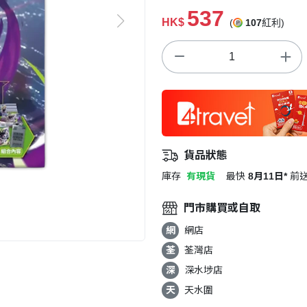
537
HK$
(
107
紅利)
貨品狀態
庫存
有現貨
最快
8月11日*
前
門市購買或自取
網
網店
荃
荃灣店
深
深水埗店
天
天水圍