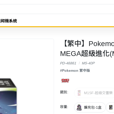
組砌機系統
【繁中】Pokem
MEGA超級進化(
PD-46861
M5-40P
#Pokemon 繁中版
類別:
M1SF-超級交響樂
容量:
擴充包-1盒