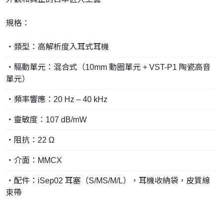
規格：
・類型：高解析度入耳式耳機
・驅動單元：混合式（10mm 動圈單元 + VST-P1 陶瓷高音
單元）
・頻率響應：20 Hz – 40 kHz
・靈敏度：107 dB/mW
・阻抗：22 Ω
・介面：MMCX
・配件：iSep02 耳塞（S/MS/M/L），耳機收納袋，皮質線
束帶