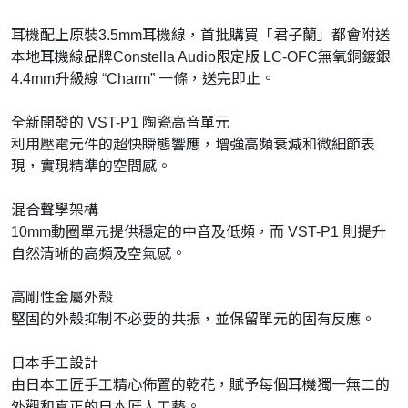
耳機配上原裝3.5mm耳機線，首批購買「君子蘭」都會附送
本地耳機線品牌Constella Audio限定版 LC-OFC無氧銅鍍銀
4.4mm升級線 “Charm” 一條，送完即止。
全新開發的 VST-P1 陶瓷高音單元
利用壓電元件的超快瞬態響應，增強高頻衰減和微細節表
現，實現精準的空間感。
混合聲學架構
10mm動圈單元提供穩定的中音及低頻，而 VST-P1 則提升
自然清晰的高頻及空氣感。
高剛性金屬外殼
堅固的外殼抑制不必要的共振，並保留單元的固有反應。
日本手工設計
由日本工匠手工精心佈置的乾花，賦予每個耳機獨一無二的
外觀和真正的日本匠人工藝。