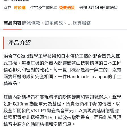
庫存
可預購
住宅及工商地區
免費送貨
最快
8月14日*
前送貨
商品内容
購物條款、訂單修改、取消與退款政策
送貨服務
產品介紹
融合了O2aid聲學工程技術和日本傳統工藝的混合單元入耳
式耳機。每隻耳機的外殼內都鑲嵌著由技藝精湛的日本工匠
精心排列和密封的乾花。每一隻耳機都是獨一無二的！沒有
兩隻耳機的設計完全相同，一件Handmade in Japan的手工
藝術品。
耳機內部結構旨在實現精準的瞬態響應和微訊號還原，聲學
設計以10mm動圈單元為基礎，負責低頻和中頻的傳送，以
及全新開發的VST-P1陶瓷高音單元，以實現高速瞬態響應。
這種配置並非透過添加人工諧波來增強聲音，而是能夠展現
錄音中原有的時間結構和空間訊息。