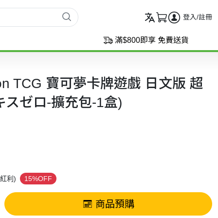
登入/註冊
滿$800即享 免費送貨
on TCG 寶可夢卡牌遊戲 日文版 超
キスゼロ-擴充包-1盒)
紅利)
15%OFF
商品預購