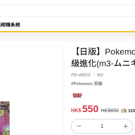
組砌機系統
【日版】Pokem
級進化(m3-ムニ
PD-46815
M3
#Pokemon 日版
550
HK$
HK$650
(
110