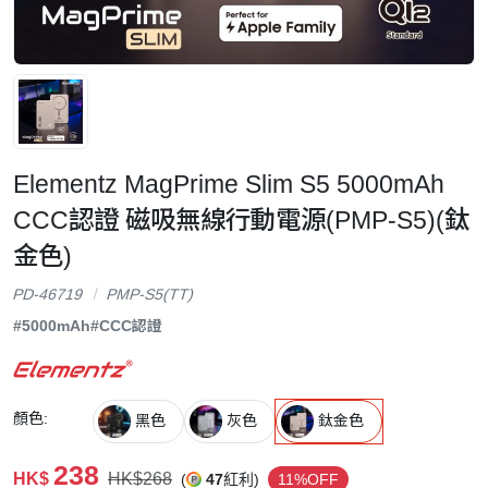
Elementz MagPrime Slim S5 5000mAh
CCC認證 磁吸無線行動電源(PMP-S5)(鈦
金色)
PD-46719
PMP-S5(TT)
#5000mAh
#CCC認證
顏色:
黑色
灰色
鈦金色
238
HK$
HK$268
(
47
紅利)
11%OFF