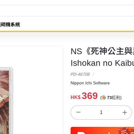
組砌機系統
NS《死神公主與異書
Ishokan no Kaib
PD-46708
Nippon Ichi Software
369
HK$
(
73
紅利)