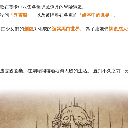
款在關卡中收集各種隱藏道具的冒險遊戲。
設施
「異書館」
，以及被隔離在各處的
「繪本中的世界」
。
入由少女們的
創傷
所化成的
詭異黑白世界
。 為了讓她們
恢復成人
遭雙親遺棄。在劇場閣樓過著傭人般的生活。 直到不久之前，