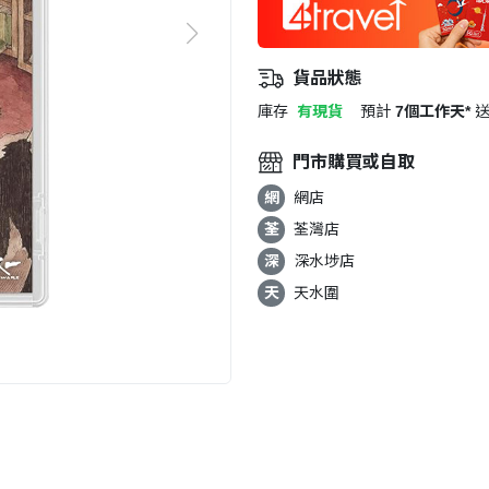
貨品狀態
庫存
有現貨
預計
7個工作天*
門市購買或自取
網
網店
荃
荃灣店
深
深水埗店
天
天水圍