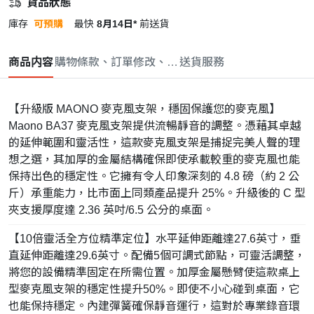
貨品狀態
庫存
可預購
最快
8月14日*
前送貨
商品内容
購物條款、訂單修改、取消與退款政策
送貨服務
【升級版 MAONO 麥克風支架，穩固保護您的麥克風】
Maono BA37 麥克風支架提供流暢靜音的調整。憑藉其卓越
的延伸範圍和靈活性，這款麥克風支架是捕捉完美人聲的理
想之選，其加厚的金屬結構確保即使承載較重的麥克風也能
保持出色的穩定性。它擁有令人印象深刻的 4.8 磅（約 2 公
斤）承重能力，比市面上同類產品提升 25%。升級後的 C 型
夾支援厚度達 2.36 英吋/6.5 公分的桌面。
【10倍靈活全方位精準定位】水平延伸距離達27.6英寸，垂
直延伸距離達29.6英寸。配備5個可調式節點，可靈活調整，
將您的設備精準固定在所需位置。加厚金屬懸臂使這款桌上
型麥克風支架的穩定性提升50%。即使不小心碰到桌面，它
也能保持穩定。內建彈簧確保靜音運行，這對於專業錄音環