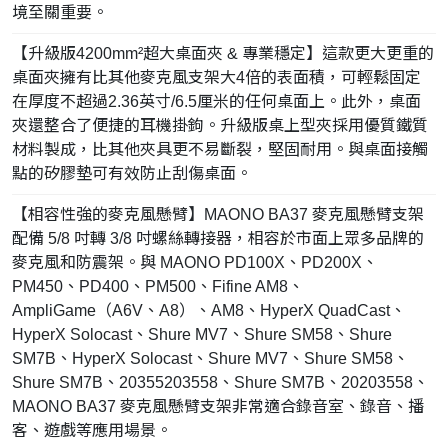
境至關重要。
【升級版4200mm²超大桌面夾 & 專業穩定】這款更大更重的
桌面夾擁有比其他麥克風支架大4倍的表面積，可輕鬆固定
在厚度不超過2.36英寸/6.5厘米的任何桌面上。此外，桌面
夾還整合了便捷的耳機掛鉤。升級版桌上型夾採用優質鐵質
材料製成，比其他夾具更不易斷裂，堅固耐用。與桌面接觸
點的矽膠墊可有效防止刮傷桌面。
【相容性強的麥克風懸臂】MAONO BA37 麥克風懸臂支架
配備 5/8 吋轉 3/8 吋螺絲轉接器，相容於市面上眾多品牌的
麥克風和防震架。與 MAONO PD100X、PD200X、
PM450、PD400、PM500、Fifine AM8、
AmpliGame（A6V、A8）、AM8、HyperX QuadCast、
HyperX Solocast、Shure MV7、Shure SM58、Shure
SM7B、HyperX Solocast、Shure MV7、Shure SM58、
Shure SM7B、20355203558、Shure SM7B、20203558、
MAONO BA37 麥克風懸臂支架非常適合錄音室、錄音、播
客、遊戲等應用場景。