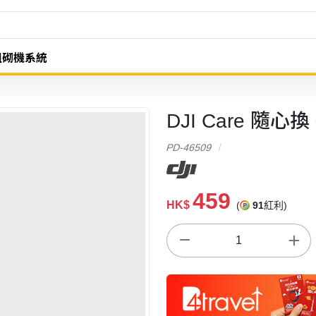
組砌機系統
DJI Care 隨心換
PD-46509
459
HK$
(
91
紅利)