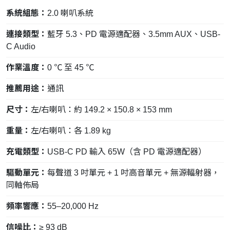
系統組態：
2.0 喇叭系統
連接類型：
藍牙 5.3、PD 電源適配器、3.5mm AUX、USB-
C Audio
作業溫度：
0 ℃ 至 45 ℃
推薦用途：
通訊
尺寸：
左/右喇叭：約 149.2 × 150.8 × 153 mm
重量：
左/右喇叭：各 1.89 kg
充電類型：
USB-C PD 輸入 65W（含 PD 電源適配器）
驅動單元：
每聲道 3 吋單元 + 1 吋高音單元 + 無源輻射器，
同軸佈局
頻率響應：
55–20,000 Hz
信噪比：
≥ 93 dB