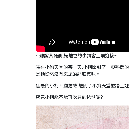
~ 聽說人死後,先離世的小狗會上前迎接~
待在小狗天堂的某一天,小柯聞到了一股熟悉的氣
是牠從來沒有忘記的那股氣味。
焦急的小柯不顧危險,離開了小狗天堂並踏上
究竟小柯能不能再次見到爸爸呢?