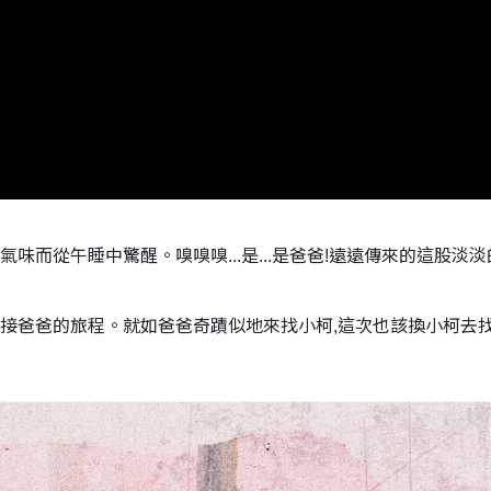
味而從午睡中驚醒。嗅嗅嗅...是...是爸爸!遠遠傳來的這股淡淡
迎接爸爸的旅程。就如爸爸奇蹟似地來找小柯,這次也該換小柯去