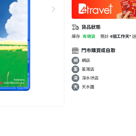
貨品狀態
庫存
有現貨
預計
4個工作天*
門市購買或自取
網
網店
荃
荃灣店
深
深水埗店
天
天水圍