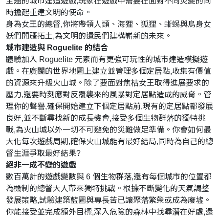
主題的城市建造遊戲,玩家在遊戲中需要在面對不同災變的同
時擔起重建文明的使命。
身為女王的總督,你將帶領人類、海狸、狐狸、蜥蜴與鳥身女
妖們開疆拓土,為文明的遺民們建構嶄新的未來。
城市建造與 Roguelite 的結合
體驗加入 Roguelite 元素而有更強可玩性的城市建造模擬遊
戲。在廣闊的世界地圖上建立並管理多個定居點,收集有價值
的資源來升級火山城。除了要面對焦枯女王取得進展要求的
壓力,還要時刻應對反覆襲來的風暴對定居點造成的威脅。管
理你的聲譽,確保開始建立下個定居點前,現有的定居點都發展
良好,並不斷尋找新的成長機會,接受多個生物群落的獨特挑
戰,為火山城以外一切不可避免的災難做足準備。你會如何最
大化每次遊戲周期,確保火山城能有最好結局,同時為自己的總
督生涯爭取最好結果?
絕非一成不變的遊戲
數百萬計的遊戲變數與 6 個生物群落,還有每個城市的位置都
為機制的總督大人帶來獨特挑戰。根據不斷變化的天氣調整
發展策略,試驗建築藍圖與專長苦已讓聚落繁榮或成為廢墟。
你能接受並完成額外目標,深入危險的森林中找尋潛在好處,還