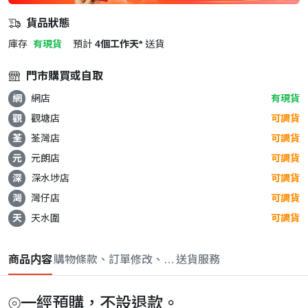
貨品狀態
庫存
有現貨
預計
4個工作天*
送貨
門市購買或自取
網
網店
有現貨
觀
觀塘店
可調貨
荃
荃灣店
可調貨
元
元朗店
可調貨
深
深水埗店
可調貨
灣
灣仔店
可調貨
天
天水圍
可調貨
商品内容
購物條款、訂單修改、取消與退款政策
送貨服務
⦾一經預購，不設退款。