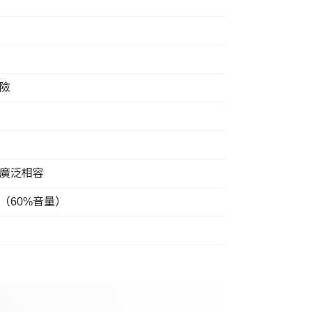
險
置廣泛相容
（60%音量）