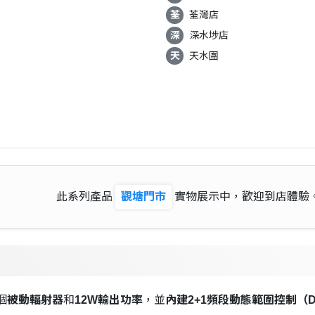
荃
荃灣店
深
深水埗店
天
天水圍
此系列產品
觀塘門市
實物展示中，歡迎到店體驗
個
被動輻射器
和
12W輸出功率
，並
內建2+1頻段動態範圍控制（D