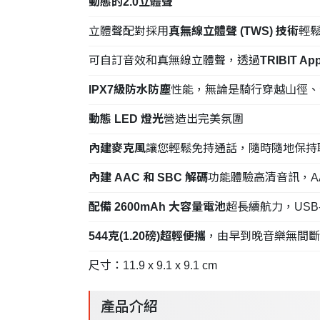
動態的2.0立體聲
立體聲配對採用
真無線立體聲 (TWS) 技術
輕
可自訂音效和真無線立體聲，透過
TRIBIT 
IPX7級防水防塵
性能，無論是騎行穿越山徑、
動態 LED 燈光
營造出完美氛圍
內建麥克風
讓您輕鬆免持通話，隨時隨地保持
內建 AAC 和 SBC 解碼
功能體驗高清音訊，A
配備 2600mAh 大容量電池
超長續航力，USB
544克(1.20磅)超輕便攜
，由早到晚音樂無間斷
尺寸：11.9 x 9.1 x 9.1 cm
產品介紹