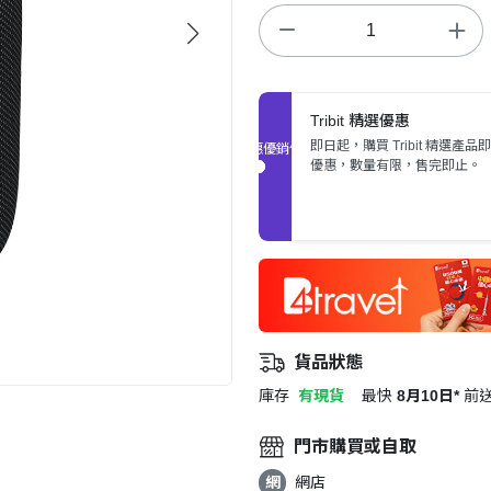
Tribit 精選優惠
即日起，購買 Tribit 精選產品
促銷優惠
優惠，數量有限，售完即止。
貨品狀態
庫存
有現貨
最快
8月10日*
前
門市購買或自取
網
網店