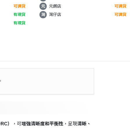
可調貨
元
元朗店
可調貨
有現貨
灣
灣仔店
可調貨
有現貨
。
RC）
，可
增強清晰度和平衡性
，呈現
清晰、