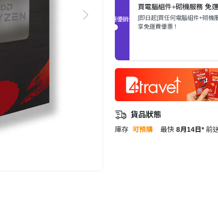
買電腦組件+砌機服務 免
[即日起]買任何電腦組件+砌機
促銷優惠
享免運費優惠！
貨品狀態
庫存
可預購
最快
8月14日*
前