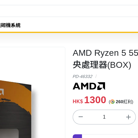
組砌機系統
AMD Ryzen 5 5
央處理器(BOX)
PD-46332
1300
HK$
(
260
紅利)