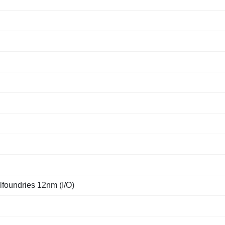
ndries 12nm (I/O)