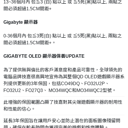
13~36個月內 包≦3 (白) 點以上 或 ≦5死(黑)點以上, 兩點之
間必須超過1.5CM間距+
Gigabyte 顯示器
0-36個月內 包≦3死(白) 點以上 或 ≦5死(黑)點以上, 兩點之
間必須超過1.5CM間距+。
GIGABYTE OLED 顯示器保養UPDATE
為了提供無與倫比的客戶滿意度和產品可靠性，全球領先的
電腦品牌技嘉很高興地宣佈為其整個QD OLED遊戲顯示器系
列提供更新的3年保固，包括CO49DQ、FO32U2P、
FO32U2、FO27Q3、 MO34WQC和MO34WQC2型號。
此增強的保固範圍凸顯了技嘉對其尖端遊戲顯示器的耐用性
和性能的信心。
延長3年保固旨在讓用戶安心並防止潛在的面板圖像殘留問
題，確保在較長時間內獲得完美的遊戲和娛樂體驗。