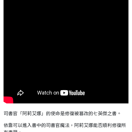
司書官「阿莉艾娜」的使命是修復被篡改的七英傑之書。
依靠可以進入書中的司書官魔法，阿莉艾娜能否順利修復所