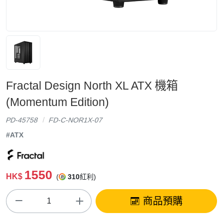
Fractal Design North XL ATX 機箱
(Momentum Edition)
PD-45758
FD-C-NOR1X-07
#ATX
1550
HK$
(
310
紅利)
商品預購