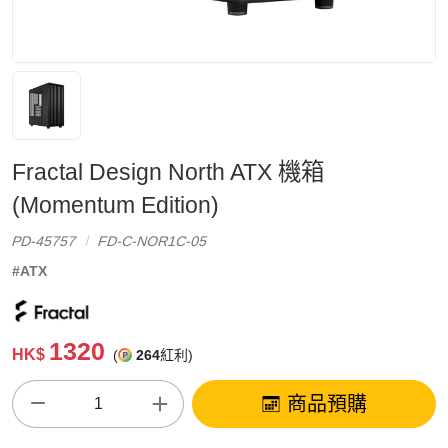
Fractal Design North ATX 機箱
(Momentum Edition)
PD-45757
FD-C-NOR1C-05
#ATX
1320
HK$
(
264
紅利)
商品預購