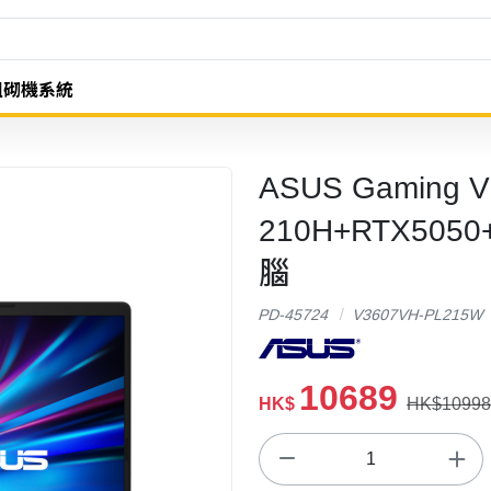
組砌機系統
ASUS Gaming V
210H+RTX5050
腦
PD-45724
V3607VH-PL215W
10689
HK$
HK$10998