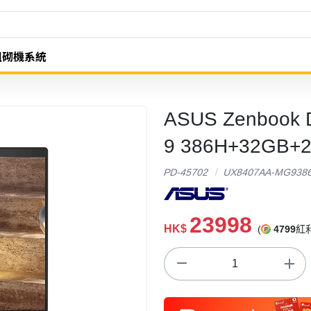
組砌機系統
ASUS Zenbook 
9 386H+32GB+
PD-45702
UX8407AA-MG938
23998
HK$
(
4799
紅利