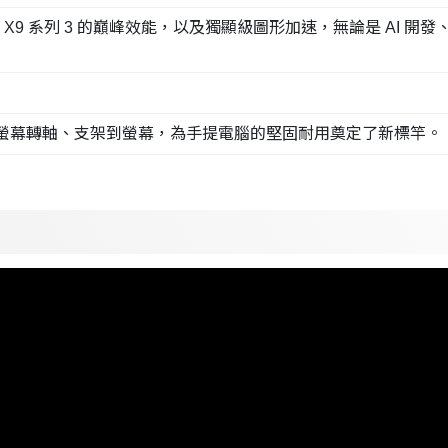
tra X9 系列 3 的巔峰效能，以及獨顯級圖形加速，無論是 AI
、螢幕轉軸、支架到螢幕，為手提電腦的堅固耐用奠定了新標竿。