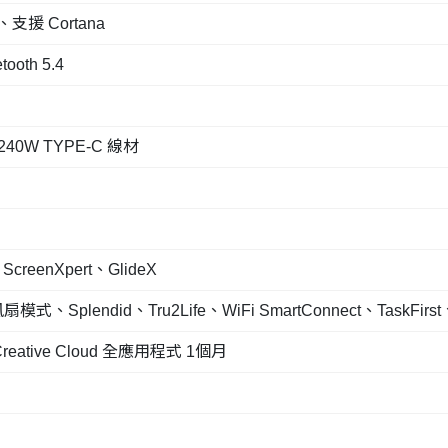
 Cortana
tooth 5.4
 240W TYPE-C 線材
creenXpert、GlideX
lendid、Tru2Life、WiFi SmartConnect、TaskFir
Creative Cloud 全應用程式 1個月