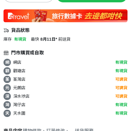
貨品狀態
庫存
有現貨
最快
8月11日*
前送貨
門市購買或自取
網
網店
有現貨
觀
觀塘店
有現貨
荃
荃灣店
可調貨
元
元朗店
可調貨
深
深水埗店
可調貨
灣
灣仔店
有現貨
天
天水圍
有現貨
商品内容
購物條款、訂單修改、取消與退款政策
送貨服務