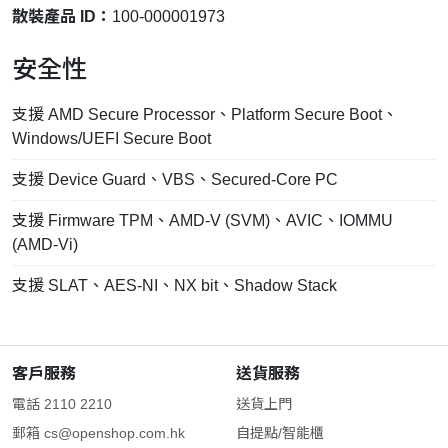
散裝產品 ID：
100-000001973
安全性
支援 AMD Secure Processor、Platform Secure Boot、
Windows/UEFI Secure Boot
支援 Device Guard、VBS、Secured-Core PC
支援 Firmware TPM、AMD-V (SVM)、AVIC、IOMMU
(AMD-Vi)
支援 SLAT、AES-NI、NX bit、Shadow Stack
客戶服務
送貨服務
電話 2110 2210
送貨上門
郵箱
cs@openshop.com.hk
自提點/智能櫃