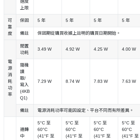
速度
上限
可
保固
5 年
5 年
5 年
5 年
靠
備註
保固期從購買收據上註明的購買日期開始。
度
閒置
3.49 W
4.92 W
4.25 W
4.00 W
功耗
電
隨機
源
讀
消
取/
耗
7.29 W
8.74 W
7.83 W
7.63 W
寫入
功
(4KB
率
Q1)
備註
電源消耗功率可能因設定、平台不同而有所差異。
5°C 至
5°C 至
5°C 至
5°C 至
運轉
60°C
60°C
60°C
60°C
中
(41°F 至
(41°F 至
(41°F 至
(41°F 至