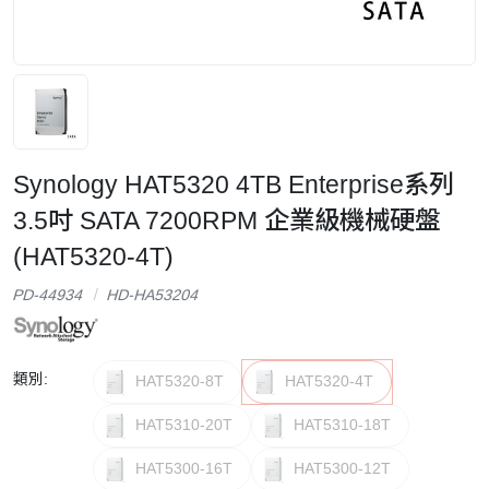
Synology HAT5320 4TB Enterprise系列
3.5吋 SATA 7200RPM 企業級機械硬盤
(HAT5320-4T)
PD-44934
HD-HA53204
類別:
HAT5320-8T
HAT5320-4T
HAT5310-20T
HAT5310-18T
HAT5300-16T
HAT5300-12T