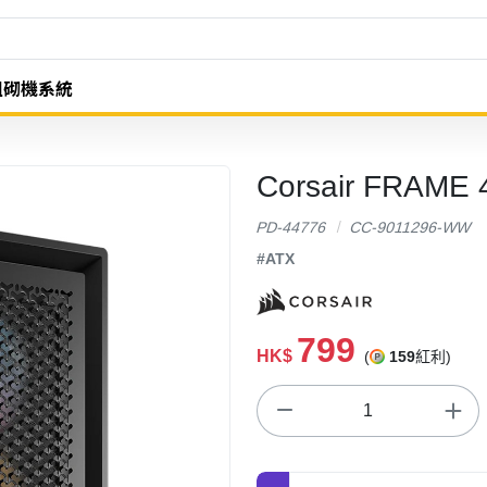
組砌機系統
Corsair FRAM
PD-44776
CC-9011296-WW
#ATX
799
HK$
(
159
紅利)