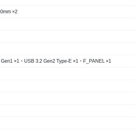
0mm ×2
en1 ×1、USB 3.2 Gen2 Type-E ×1、F_PANEL ×1