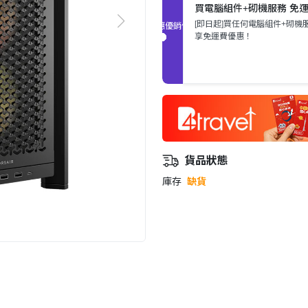
買電腦組件+砌機服務 免
[即日起]買任何電腦組件+砌機
促銷優惠
享免運費優惠！
貨品狀態
庫存
缺貨