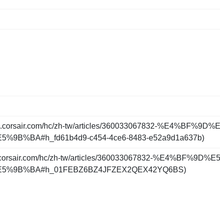
elp.corsair.com/hc/zh-tw/articles/360033067832-%E4%BF%9D
%BA#h_fd61b4d9-c454-4ce6-8483-e52a9d1a637b
)
lp.corsair.com/hc/zh-tw/articles/360033067832-%E4%BF%9D%
%9B%BA#h_01FEBZ6BZ4JFZEX2QEX42YQ6BS
)