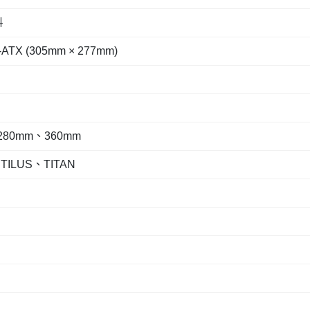
料
TX (305mm × 277mm)
80mm、360mm
ILUS、TITAN