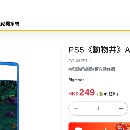
組砌機系統
PS5《動物井》Ani
PD-44753
#桌遊/解謎類
#橫向動作類
Bigmode
249
HK$
(
49
紅利)